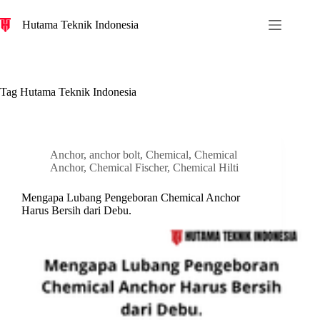
S
Hutama Teknik Indonesia
k
i
p
t
o
c
Tag
Hutama Teknik Indonesia
o
n
t
e
n
Anchor
,
anchor bolt
,
Chemical
,
Chemical
t
Anchor
,
Chemical Fischer
,
Chemical Hilti
Mengapa Lubang Pengeboran Chemical Anchor
Harus Bersih dari Debu.