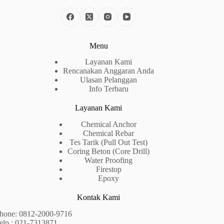
Menu
Layanan Kami
Rencanakan Anggaran Anda
Ulasan Pelanggan
Info Terbaru
Layanan Kami
Chemical Anchor
Chemical Rebar
Tes Tarik (Pull Out Test)
Coring Beton (Core Drill)
Water Proofing
Firestop
Epoxy
Kontak Kami
hone:
0812-2000-9716
elp : 021-7313871